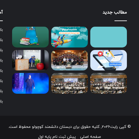
مطالب جدید
آم
با
با
با
با
با
با
با
با
© کپی رایت2026, کلیه حقوق برای دبستان دانشمند کوچولو محفوظ است.
صفحه اصلی
پیش ثبت نام پایه اول